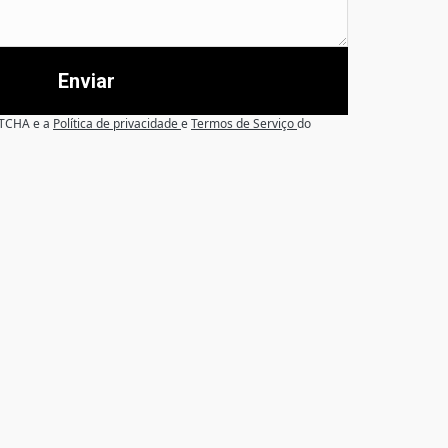
Enviar
APTCHA e a
Política de privacidade
e
Termos de Serviço
do