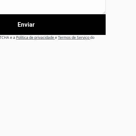
Enviar
APTCHA e a
Política de privacidade
e
Termos de Serviço
do