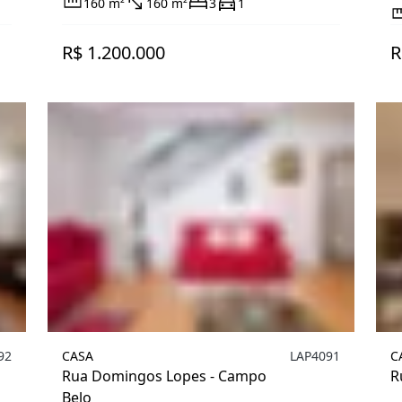
160 m²
160 m²
3
1
R$ 1.200.000
R
92
CASA
LAP4091
C
Rua Domingos Lopes - Campo
R
Belo