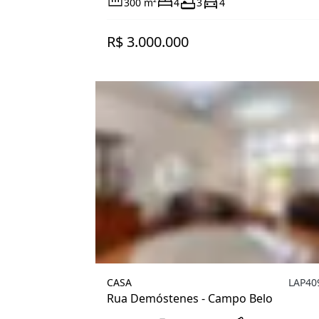
300 m²
4
3
4
R$ 3.000.000
CASA
LAP40
Rua Demóstenes - Campo Belo