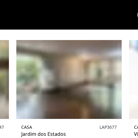
Valores
Metragem
Ambientes
Localização
47
CASA
LAP3677
C
Jardim dos Estados
V