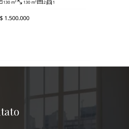
130 m²
130 m²
2
1
$ 1.500.000
tato