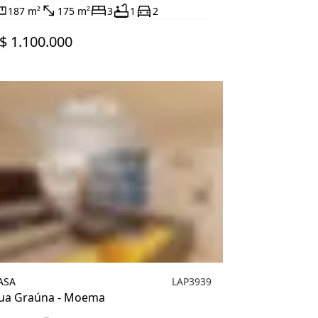
187 m²
175 m²
3
1
2
$ 1.100.000
ASA
LAP3939
ua Graúna - Moema