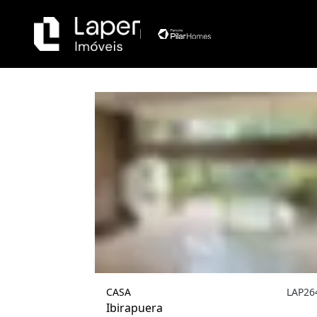
Filtrar
1
CASA
LAP26
Ibirapuera