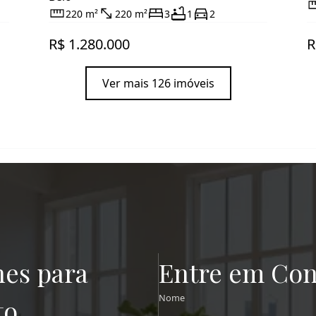
220 m²
220 m²
3
1
2
R$ 1.280.000
R
Ver mais 126 imóveis
hes para
Entre em Con
Nome
to