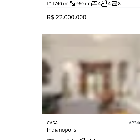
740 m²
960 m²
4
4
8
R$ 22.000.000
CASA
LAP34
Indianópolis