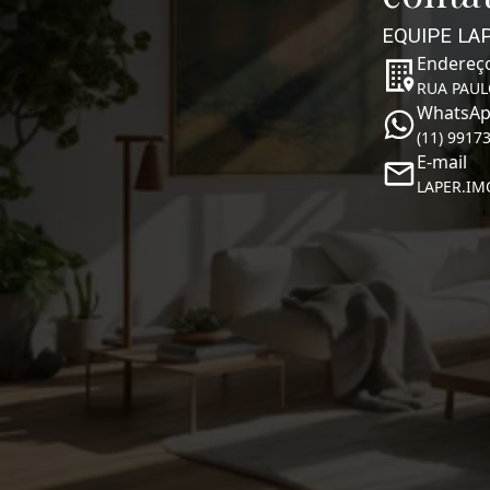
EQUIPE LA
Endereç
RUA PAUL
WhatsA
(11) 9917
E-mail
LAPER.I