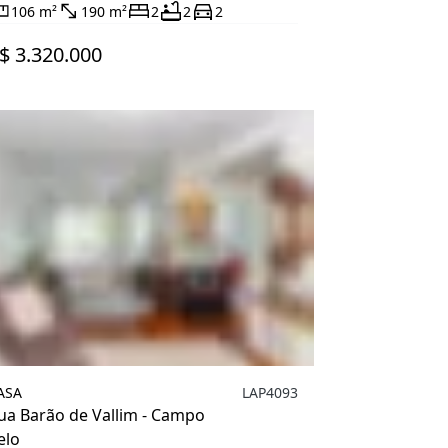
106 m²
190 m²
2
2
2
$ 3.320.000
ASA
LAP4093
ua Barão de Vallim - Campo
elo