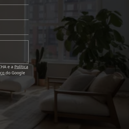
TCHA e a
Política
iço
do Google