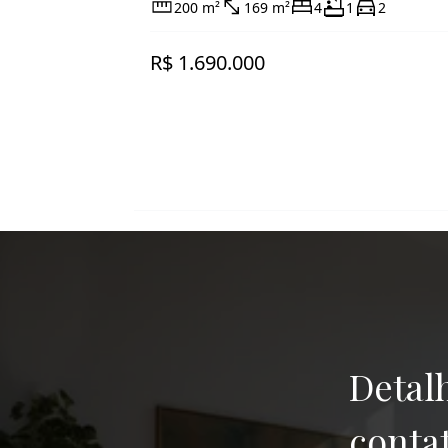
200 m²
169 m²
4
1
2
R$ 1.690.000
Detal
conta