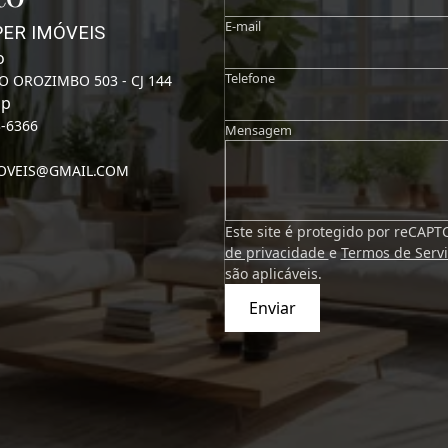
E-mail
PER IMÓVEIS
o
Telefone
O OROZIMBO 503 - CJ 144
pp
3-6366
Mensagem
MOVEIS@GMAIL.COM
Este site é protegido por reCAP
de privacidade
e
Termos de Serv
são aplicáveis.
Enviar