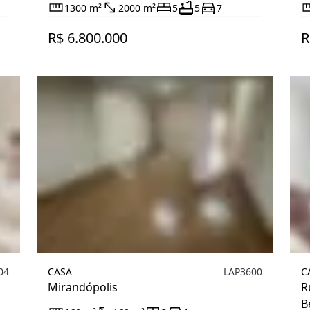
1300 m²
2000 m²
5
5
7
R$ 6.800.000
R
04
CASA
LAP3600
C
Mirandópolis
R
B