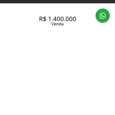
R$ 1.400.000
Venda
APARTAMENTO À VENDA EM
HIGIENÓPOLIS 3 DORMS 1
SUÍTE 1 VAGA - 134 MT2
134 m² Área útil
3 Dormitórios
1 Suíte
4 Banheiros
1 Vaga
Entrar em contato
Solicitar visita