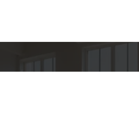
hes para
Entre em Con
Nome
to
E-mail
PER IMÓVEIS
o
Telefone
O OROZIMBO 503 - CJ 144