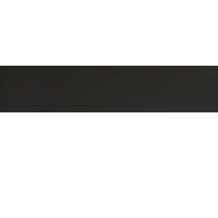
Detal
conta
EQUIPE LA
Endereç
RUA PAUL