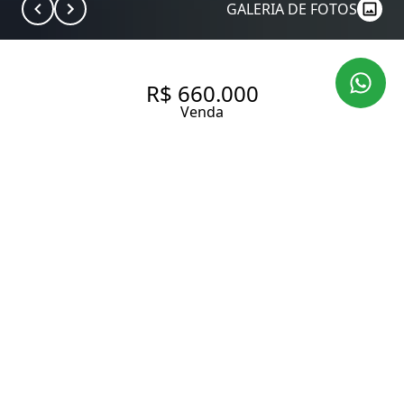
GALERIA DE FOTOS
R$ 660.000
Venda
APARTAMENTO À VENDA NO
BAIRRO VILA MARIANA
PRÓXIMO METRO ANA ROSA
33 m² Área útil
1 Dormitório
1 Banheiro
1 Vaga
Entrar em contato