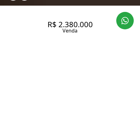
R$ 2.380.000
Venda
APARTAMENTO ACLIMAÇÃO 3
SUÍTES 3 VAGAS VARANDA
GOURMET - 176 MT2
176 m² Área útil
176 m² Área total
3 Dormitórios
3 Suítes
5 Banheiros
3 Vagas
Entrar em contato