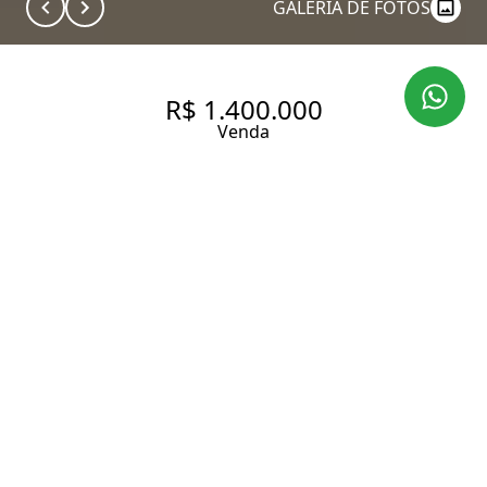
GALERIA DE FOTOS
R$ 1.400.000
Venda
APARTAMENTO COM 110 M²
EV2 VAGAS À VENDA EM
HIGIENÓPOLIS.
110 m² Área útil
110 m² Área total
3 Dormitórios
1 Suíte
3 Banheiros
2 Vagas
Entrar em contato