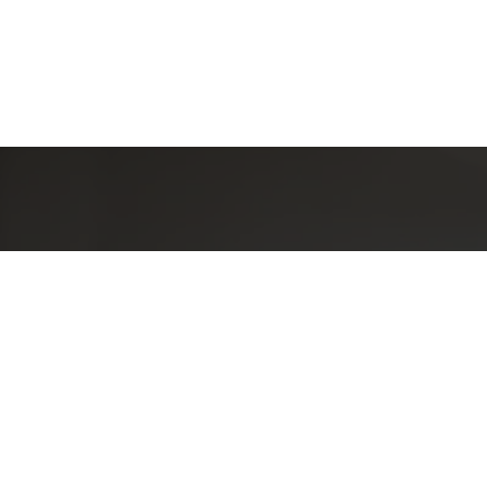
Detal
conta
EQUIPE LA
Endereç
RUA PAUL