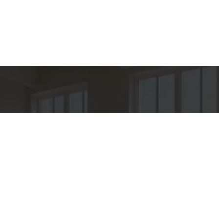
hes para
Entre em Con
Nome
to
E-mail
PER IMÓVEIS
o
Telefone
O OROZIMBO 503 - CJ 144