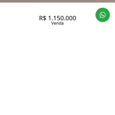
R$ 1.150.000
Venda
APARTAMENTO COM 43 M², 1
SUÍTE, GARAGEM À VENDA NO
BAIRRO BROOKLIN.
43 m² Área útil
43 m² Área total
1 Dormitório
1 Suíte
2 Banheiros
1 Vaga
Entrar em contato
Solicitar visita