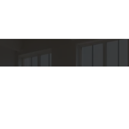
hes para
Entre em Con
Nome
to
E-mail
PER IMÓVEIS
o
Telefone
O OROZIMBO 503 - CJ 144