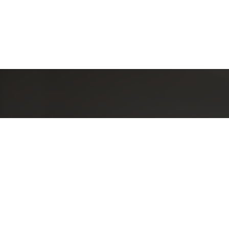
Detal
conta
EQUIPE LA
Endereç
RUA PAUL