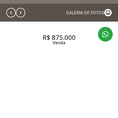
GALERIA DE FOTOS
R$ 875.000
Venda
APARTAMENTO COM 66 M², 2
QUARTOS SENDO 1 SUÍTE À
VENDA NO BAIRRO BOSQUE
DA SAÚDE.
66 m² Área útil
66 m² Área total
2 Dormitórios
1 Suíte
1 Banheiro
2 Vagas