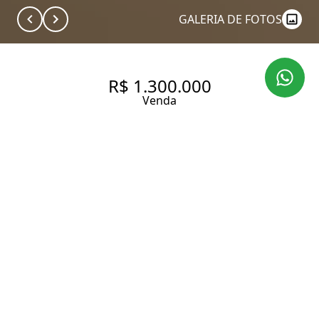
GALERIA DE FOTOS
R$ 1.300.000
Venda
APARTAMENTO COM 69 M², 2
DORMITÓRIOS (1 SUÍTE) À
VENDA NO BAIRRO VILA
ROMANA.
69 m² Área útil
69 m² Área total
2 Dormitórios
1 Suíte
2 Banheiros
1 Vaga
Entrar em contato