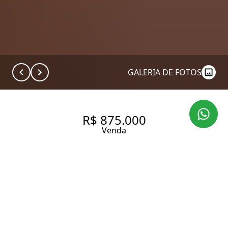
GALERIA DE FOTOS
R$ 875.000
Venda
APARTAMENTO COM 79 M², À
VENDA NO BAIRRO PERDIZES.
79 m² Área útil
120 m² Área total
3 Dormitórios
2 Banheiros
1 Vaga