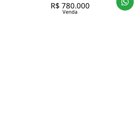
R$ 780.000
Venda
APARTAMENTO COM 91 M² À
VENDA NO BAIRRO
HIGIENÓPOLIS.
91 m² Área útil
91 m² Área total
2 Dormitórios
2 Banheiros
Entrar em contato
Solicitar visita
Código do Imóvel:
LAP3990