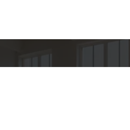
hes para
Entre em Con
Nome
to
E-mail
PER IMÓVEIS
o
Telefone
O OROZIMBO 503 - CJ 144