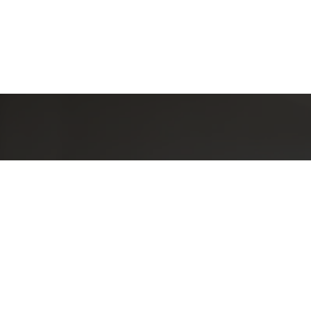
Detal
conta
EQUIPE LA
Endereç
RUA PAUL