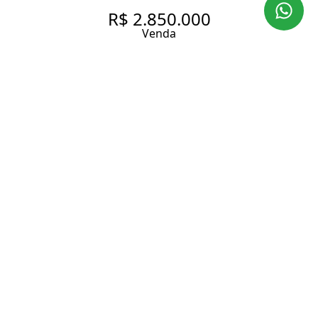
R$ 2.850.000
Venda
APARTAMENTO NOVO COM
140M², 3 SUÍTES E 2 VAGAS À
VENDA NO BAIRRO PERDIZES.
140 m² Área útil
140 m² Área total
3 Dormitórios
3 Suítes
5 Banheiros
2 Vagas
Entrar em contato
Solicitar visita
Código do Imóvel:
LAP3523