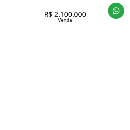
R$ 2.100.000
Venda
CASA COM 240 M² À VENDA
NO BAIRRO ACLIMAÇÃO
240 m² Área construída
4 Dormitórios
2 Suítes
3 Banheiros
3 Vagas
Entrar em contato
Solicitar visita
Código do Imóvel:
LAP3843