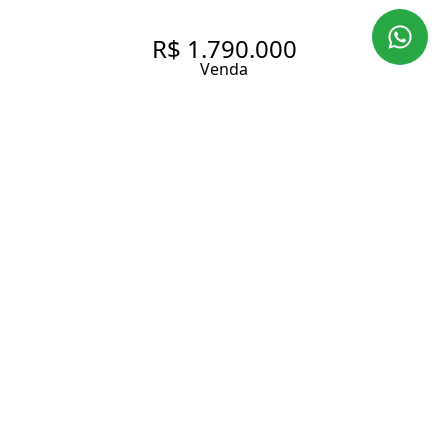
R$ 1.790.000
Venda
CASA DE CONDOMÍNIO NOVA,
COM 165 M² À VENDA EM
HIGIENÓPOLIS.
180 m² Área construída
209 m² Área total
2 Dormitórios
2 Suítes
3 Banheiros
3 Vagas
Entrar em contato
Solicitar visita