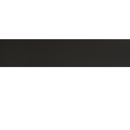
Detal
conta
EQUIPE LA
Endereç
RUA PAUL