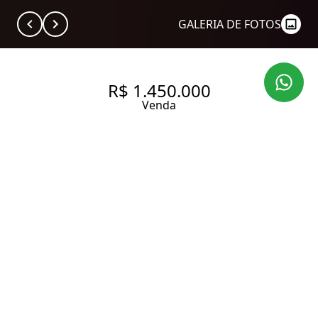
GALERIA DE FOTOS
R$ 1.450.000
Venda
COBERTURA DUPLEX
REFORMADA À VENDA NO
BAIRRO ACLIMAÇÃO.
144 m² Área útil
2 Dormitórios
1 Suíte
3 Banheiros
2 Vagas
Entrar em contato