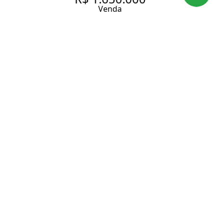
Venda
LINDO APARTAMENTO COM
173 M², À VENDA NO MELHOR
DO JARDIM AMÉRICA!
112 m² Área útil
112 m² Área total
3 Dormitórios
1 Suíte
3 Banheiros
2 Vagas
Entrar em contato
Solicitar visita
Código do Imóvel:
LAP2309