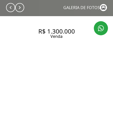
GALERIA DE FOTOS
R$ 1.300.000
Venda
LOFT COM 65 M², 1 SUÍTE E 1
VAGA À VENDA NA VILA
OLÍMPIA.
65 m² Área útil
65 m² Área total
1 Dormitório
1 Suíte
2 Banheiros
1 Vaga
Entrar em contato