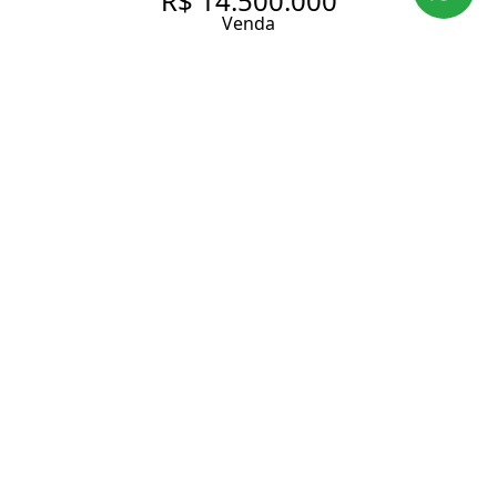
R$ 14.500.000
Venda
O EDIFICIO MAIS DESEJADO
DO JARDIM EUROPA.
260 m² Área útil
3 Dormitórios
1 Suíte
3 Banheiros
2 Vagas
Entrar em contato
Solicitar visita
Código do Imóvel:
LAP1683
DESCRIÇÃO