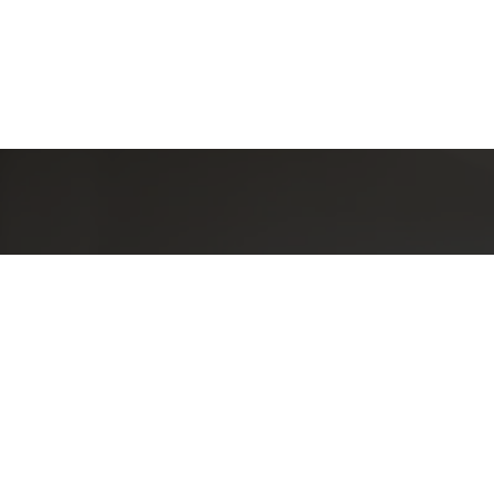
Detal
conta
EQUIPE LA
Endereç
RUA PAUL