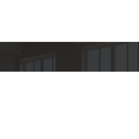
hes para
Entre em Con
Nome
to
E-mail
PER IMÓVEIS
o
Telefone
O OROZIMBO 503 - CJ 144