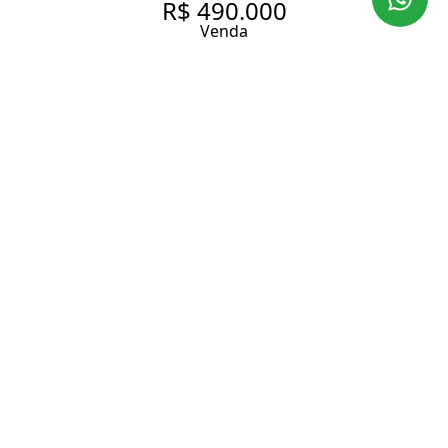
R$ 490.000
Venda
SALA COMERCIAL COM 68 M²
À VENDA NO BAIRRO JARDIM
PAULISTA.
68 m² Área útil
1 Banheiro
Entrar em contato
Solicitar visita
Código do Imóvel:
LAP3701