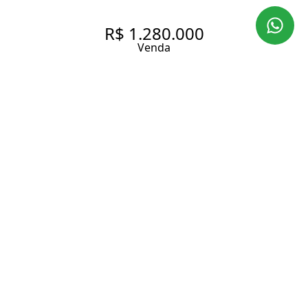
R$ 1.280.000
Venda
SOBRADO À VENDA NO
BAIRRO BOSQUE DA SAÚDE
COM 206 M² SENDO 3 DORMS
2 VAGAS
206 m² Área construída
240 m² Área total
3 Dormitórios
1 Suíte
4 Banheiros
2 Vagas
Entrar em contato