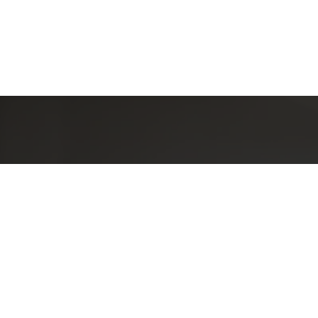
Detal
conta
EQUIPE LA
Endereç
RUA PAUL