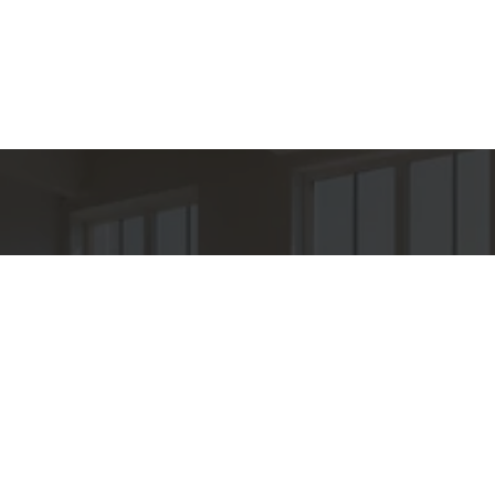
hes para
Entre em Con
Nome
to
E-mail
PER IMÓVEIS
o
Telefone
O OROZIMBO 503 - CJ 144