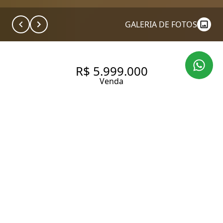
GALERIA DE FOTOS
R$ 5.999.000
Venda
SOBRADO MORUMBI, ALTO
PADRÃO, RUA FECHADA, 5
SUÍTES, 900M² A. U.
900 m² Área construída
1331 m² Área total
5 Dormitórios
5 Suítes
7 Banheiros
4 Vagas