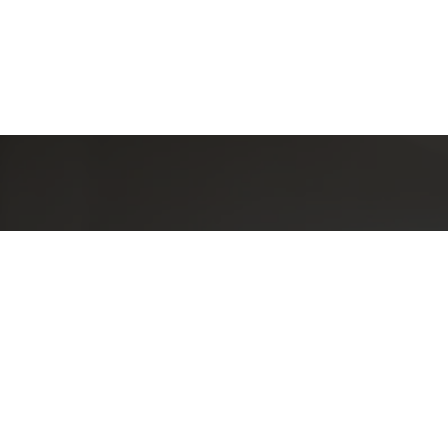
Detal
conta
EQUIPE LA
Endereç
RUA PAUL