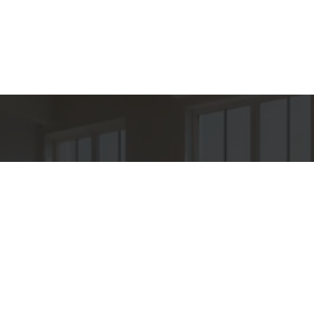
hes para
Entre em Con
Nome
to
E-mail
PER IMÓVEIS
o
Telefone
O OROZIMBO 503 - CJ 144