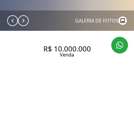
GALERIA DE FOTOS
R$ 10.000.000
Venda
VENDA DE ESPETACULAR
COBERTURA DUPLEX DE 847
M² COM 3 SUÍTES E PISCINA
EM PERDIZES.
847 m² Área útil
1090 m² Área total
3 Dormitórios
3 Suítes
6 Banheiros