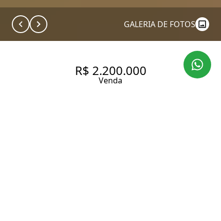
GALERIA DE FOTOS
R$ 2.200.000
Venda
VENDA DE LINDA COBERTURA
DUPLEX DE 87 M² COM 2
SUÍTES NO JARDIM
PAULISTANO.
87 m² Área útil
2 Dormitórios
2 Suítes
2 Banheiros
2 Vagas