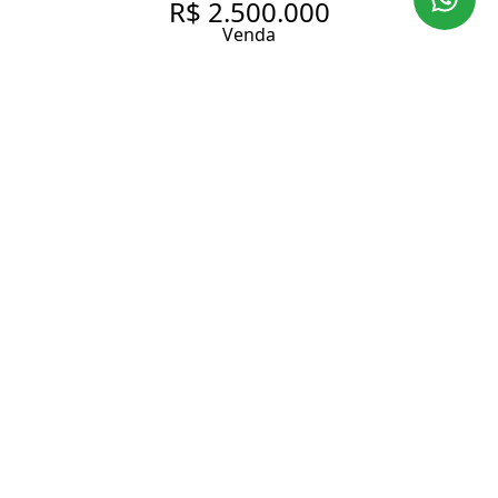
R$ 2.500.000
Venda
VENDA DE LINDO
APARTAMENTO DE 160 M²
COM 3 SUÍTES EM PINHEIROS.
160 m² Área útil
160 m² Área total
3 Dormitórios
3 Suítes
4 Banheiros
2 Vagas
Entrar em contato
Solicitar visita
Código do Imóvel:
LAP2311