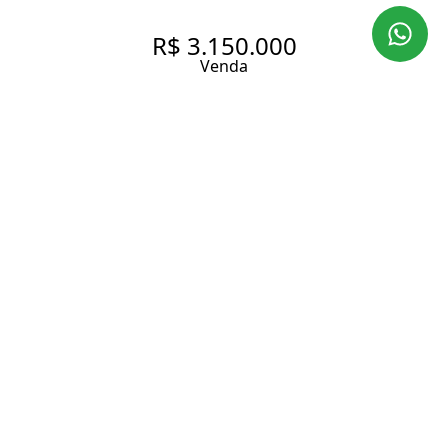
R$ 3.150.000
Venda
VENDA DE LINDO
APARTAMENTO DUPLEX DE
173 M² COM 4 SUÍTES NO
ITAIM BIBI
173 m² Área útil
173 m² Área total
4 Dormitórios
4 Suítes
5 Banheiros
3 Vagas
Entrar em contato