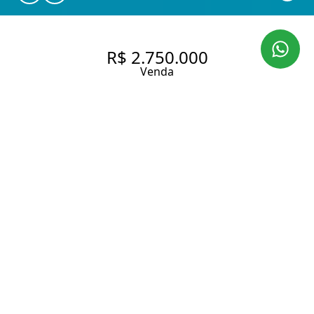
R$ 2.750.000
Venda
VENDA DE MARAVILHOSA
CASA DE 370 M² COM 2 SUÍTES
NO REAL PARQUE.
370 m² Área construída
740 m² Área total
2 Dormitórios
2 Suítes
4 Banheiros
2 Vagas
Entrar em contato